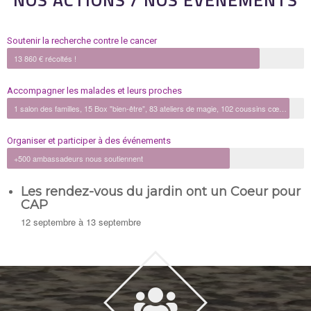
NOS ACTIONS / NOS EVENEMENTS
Soutenir la recherche contre le cancer
13 860 € récoltés !
Accompagner les malades et leurs proches
1 salon des familles, 15 Box "bien-être", 83 ateliers de magie, 102 coussins cœurs, +200 Box de Noël
Organiser et participer à des événements
+500 ambassadeurs nous soutiennent
Les rendez-vous du jardin ont un Coeur pour
CAP
12 septembre
à
13 septembre