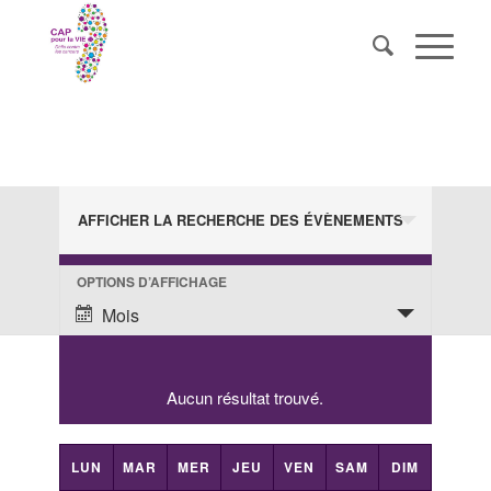
Recherche
Évènements en août 2026
AFFICHER LA RECHERCHE DES ÉVÈNEMENTS
et
navigation
OPTIONS D’AFFICHAGE
Navigation
de
de
Mois
vues
vues
évènement
Évènements
Aucun résultat trouvé.
Calendrier
LUN
MAR
MER
JEU
VEN
SAM
DIM